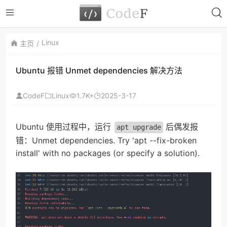
Linux
主页
Ubuntu 报错 Unmet dependencies 解决方法
CodeF
Linux
1.7K+
2025-3-17
Ubuntu 使用过程中，运行
后偶发报
apt upgrade
错：Unmet dependencies. Try 'apt --fix-broken
install' with no packages (or specify a solution).