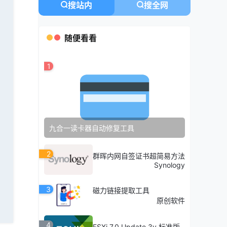
搜站内
搜全网
随便看看
1
九合一读卡器自动修复工具
2
群晖内网自签证书超简易方法
Synology
3
磁力链接提取工具
原创软件
4
ESXi 7.0 Update 3v 标准版