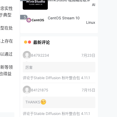
AI
和忠实性
于典型
5
CentOS Stream 10
Linux
模型在处
率上存在
最新评论
可以通过
84792234
7月23日
创新等领
厉害
也得益
评论于
Stable Diffusion 秋叶整合包 4.11.1
84121875
7月15日
THANKS
评论于
Stable Diffusion 秋叶整合包 4.11.1