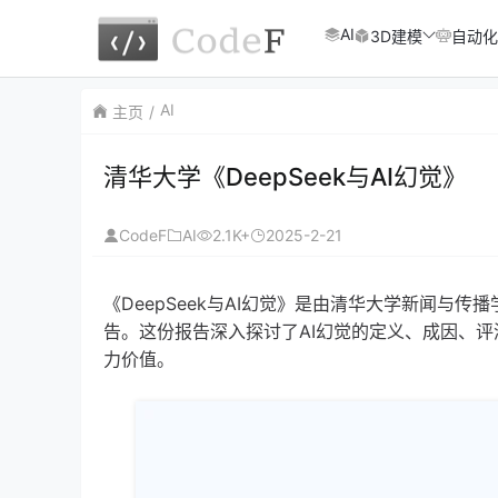
AI
3D建模
自动化
AI
主页
清华大学《DeepSeek与AI幻觉》
CodeF
AI
2.1K+
2025-2-21
《DeepSeek与AI幻觉》是由清华大学新闻
告。这份报告深入探讨了AI幻觉的定义、成因、评
力价值。