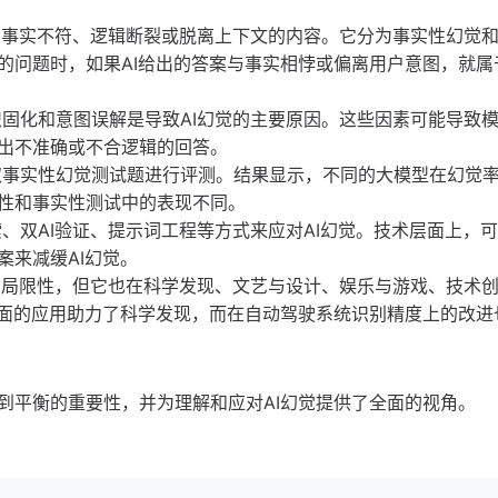
成与事实不符、逻辑断裂或脱离上下文的内容。它分为事实性幻觉
的问题时，如果AI给出的答案与事实相悖或偏离用户意图，就属
识固化和意图误解是导致AI幻觉的主要原因。这些因素可能导致
出不准确或不合逻辑的回答。
取事实性幻觉测试题进行评测。结果显示，不同的大模型在幻觉
在通用性和事实性测试中的表现不同。
、双AI验证、提示词工程等方式来应对AI幻觉。技术层面上，
案来减缓AI幻觉。
术的局限性，但它也在科学发现、文艺与设计、娱乐与游戏、技术
方面的应用助力了科学发现，而在自动驾驶系统识别精度上的改进
到平衡的重要性，并为理解和应对AI幻觉提供了全面的视角。